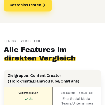
Kostenlos testen
FEATURE-VERGLEICH
Alle Features im
direkten Vergleich
Zielgruppe: Content Creator
(TikTok/Instagram/YouTube/OnlyFans)
versteckmich
SocialHub (sohub.io)
Ja
Eher Social-Media-
Teams/Unternehmen