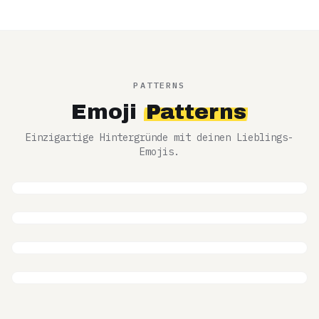
Animiert
Ocean
Animiert
PATTERNS
Emoji
Patterns
Einzigartige Hintergründe mit deinen Lieblings-
Emojis.
❤️💕💖
❤




❤




⭐✨🌟
Hearts
⭐
✨


⭐
✨


⭐
✨


🌿🌸🌺
Stars












🎮🕹️👾
Nature










Gaming