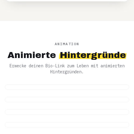
ANIMATION
Animierte
Hintergründe
Erwecke deinen Bio-Link zum Leben mit animierten
Hintergründen.
🌌
🌈
Galaxy
Animiert
🔥
Rainbow
Animiert
🌊
Fire