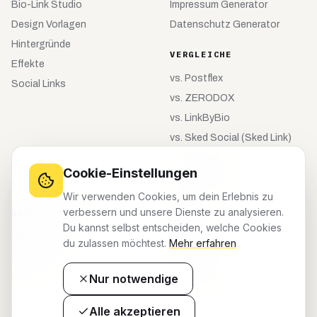
Bio-Link Studio
Impressum Generator
Design Vorlagen
Datenschutz Generator
Hintergründe
VERGLEICHE
Effekte
vs.
Postflex
Social Links
vs.
ZERODOX
vs.
LinkByBio
vs.
Sked Social (Sked Link)
vs.
tiny.BIO
Cookie-Einstellungen
vs.
meinebio.site
Wir verwenden Cookies, um dein Erlebnis zu
verbessern und unsere Dienste zu analysieren.
UNTERNEHMEN
KONTO
Du kannst selbst entscheiden, welche Cookies
Impressum
Registrieren
du zulassen möchtest.
Mehr erfahren
Datenschutz
Anmelden
AGB
Dashboard
Nur notwendige
Alle akzeptieren