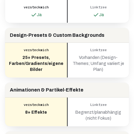
versteckmich
Linktree
Ja
Ja
Design-Presets & Custom Backgrounds
versteckmich
Linktree
25+ Presets,
Vorhanden (Design-
Farben/Gradients/eigene
Themes; Umfang variiert je
Bilder
Plan)
Animationen & Partikel-Effekte
versteckmich
Linktree
8+ Effekte
Begrenzt/planabhängig
(nicht Fokus)