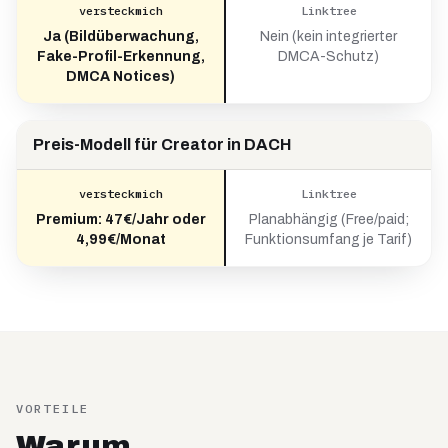
versteckmich
Linktree
Ja (Bildüberwachung,
Nein (kein integrierter
Fake-Profil-Erkennung,
DMCA-Schutz)
DMCA Notices)
Preis-Modell für Creator in DACH
versteckmich
Linktree
Premium: 47€/Jahr oder
Planabhängig (Free/paid;
4,99€/Monat
Funktionsumfang je Tarif)
VORTEILE
Warum