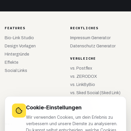
FEATURES
RECHTLICHES
Bio-Link Studio
Impressum Generator
Design Vorlagen
Datenschutz Generator
Hintergründe
VERGLEICHE
Effekte
vs.
Postflex
Social Links
vs.
ZERODOX
vs.
LinkByBio
vs.
Sked Social (Sked Link)
vs.
tiny.BIO
Cookie-Einstellungen
vs.
meinebio.site
Wir verwenden Cookies, um dein Erlebnis zu
verbessern und unsere Dienste zu analysieren.
UNTERNEHMEN
KONTO
Du kannst selbst entscheiden, welche Cookies