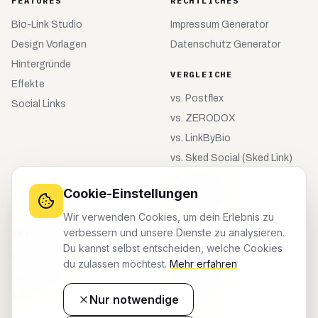
FEATURES
RECHTLICHES
Bio-Link Studio
Impressum Generator
Design Vorlagen
Datenschutz Generator
Hintergründe
VERGLEICHE
Effekte
vs.
Postflex
Social Links
vs.
ZERODOX
vs.
LinkByBio
vs.
Sked Social (Sked Link)
vs.
tiny.BIO
Cookie-Einstellungen
vs.
meinebio.site
Wir verwenden Cookies, um dein Erlebnis zu
verbessern und unsere Dienste zu analysieren.
UNTERNEHMEN
KONTO
Du kannst selbst entscheiden, welche Cookies
Impressum
Registrieren
du zulassen möchtest.
Mehr erfahren
Datenschutz
Anmelden
AGB
Dashboard
Nur notwendige