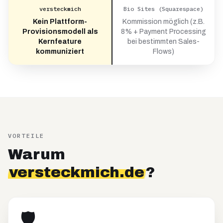
versteckmich
Bio Sites (Squarespace)
Kein Plattform-
Kommission möglich (z.B.
Provisionsmodell als
8% + Payment Processing
Kernfeature
bei bestimmten Sales-
kommuniziert
Flows)
VORTEILE
Warum
versteckmich.de
?
🛡️