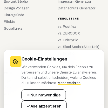
Bio-Link Studio
Impressum Generator
Design Vorlagen
Datenschutz Generator
Hintergründe
VERGLEICHE
Effekte
vs.
Postflex
Social Links
vs.
ZERODOX
vs.
LinkByBio
vs.
Sked Social (Sked Link)
vs.
tiny.BIO
Cookie-Einstellungen
vs.
meinebio.site
Wir verwenden Cookies, um dein Erlebnis zu
verbessern und unsere Dienste zu analysieren.
UNTERNEHMEN
KONTO
Du kannst selbst entscheiden, welche Cookies
Impressum
Registrieren
du zulassen möchtest.
Mehr erfahren
Datenschutz
Anmelden
AGB
Dashboard
Nur notwendige
Alle akzeptieren