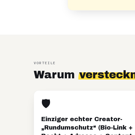
VORTEILE
Warum
versteck
🛡️
Einziger echter Creator-
„Rundumschutz“ (Bio-Link +