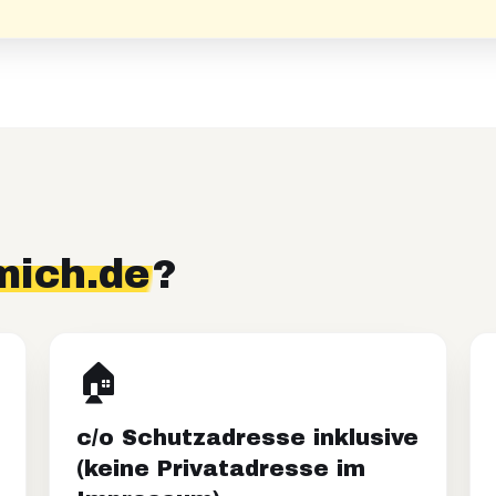
mich.de
?
🏠
c/o Schutzadresse inklusive
(keine Privatadresse im