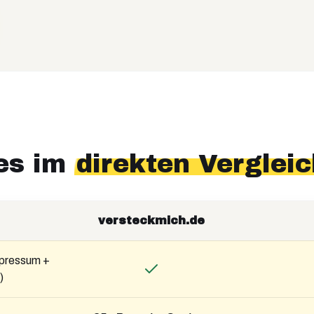
res im
direkten Vergleic
versteckmich.de
Impressum +
)