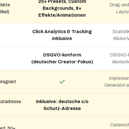
25+ Presets, Custom
fekte
Drag-and-
Backgrounds, 8+
ikel)
Layout
Effekte/Animationen
Click Analytics & Tracking
Statisti
inklusive
Klicks/
DSGVO-konform
DSGVO-ko
(deutscher Creator-Fokus)
deutsche
Impressum
tegriert
Generator a
vatadresse
Inklusive: deutsche c/o
Schutz-Adresse
Datensch
ard, 50+