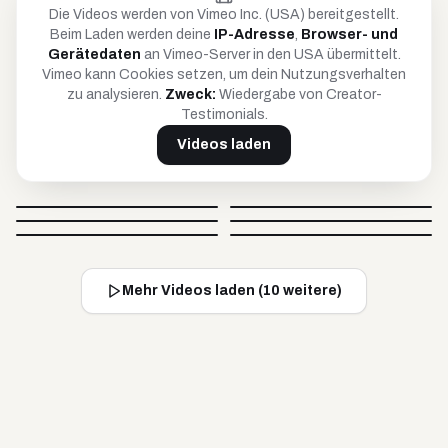
Die Videos werden von Vimeo Inc. (USA) bereitgestellt.
Beim Laden werden deine
IP-Adresse
,
Browser- und
Gerätedaten
an Vimeo-Server in den USA übermittelt.
Vimeo kann Cookies setzen, um dein Nutzungsverhalten
zu analysieren.
Zweck:
Wiedergabe von Creator-
Testimonials.
Videos laden
Petar
Anja
Britta
Timo
@
petar_be_yourself
@
hoopanja
Video blockiert
Video blockiert
Johnsaw
Caro
@
soulandcard
@
timko_97
Video blockiert
Video blockiert
@
johnsawofficial
@
carovisiondigital
Video blockiert
Video blockiert
Mehr Videos laden (
10
weitere)