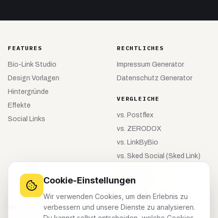
FEATURES
RECHTLICHES
Bio-Link Studio
Impressum Generator
Design Vorlagen
Datenschutz Generator
Hintergründe
VERGLEICHE
Effekte
vs.
Postflex
Social Links
vs.
ZERODOX
vs.
LinkByBio
vs.
Sked Social (Sked Link)
vs.
tiny.BIO
Cookie-Einstellungen
vs.
meinebio.site
Wir verwenden Cookies, um dein Erlebnis zu
verbessern und unsere Dienste zu analysieren.
UNTERNEHMEN
KONTO
Du kannst selbst entscheiden, welche Cookies