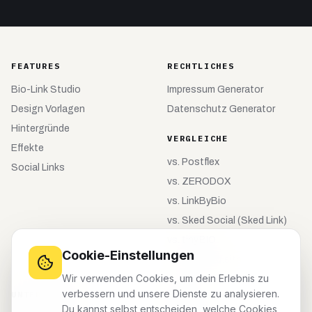
FEATURES
RECHTLICHES
Bio-Link Studio
Impressum Generator
Design Vorlagen
Datenschutz Generator
Hintergründe
VERGLEICHE
Effekte
vs.
Postflex
Social Links
vs.
ZERODOX
vs.
LinkByBio
vs.
Sked Social (Sked Link)
vs.
tiny.BIO
Cookie-Einstellungen
vs.
meinebio.site
Wir verwenden Cookies, um dein Erlebnis zu
verbessern und unsere Dienste zu analysieren.
UNTERNEHMEN
KONTO
Du kannst selbst entscheiden, welche Cookies