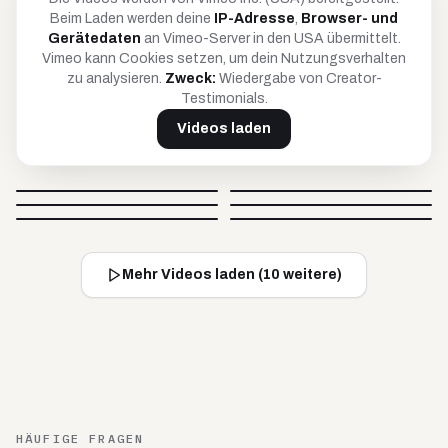
Beim Laden werden deine
IP-Adresse
,
Browser- und
Gerätedaten
an Vimeo-Server in den USA übermittelt.
Vimeo kann Cookies setzen, um dein Nutzungsverhalten
zu analysieren.
Zweck:
Wiedergabe von Creator-
Testimonials.
Videos laden
Petar
Anja
Britta
Timo
@
petar_be_yourself
@
hoopanja
Video blockiert
Video blockiert
Johnsaw
Caro
@
soulandcard
@
timko_97
Video blockiert
Video blockiert
@
johnsawofficial
@
carovisiondigital
Video blockiert
Video blockiert
Mehr Videos laden (
10
weitere)
HÄUFIGE FRAGEN