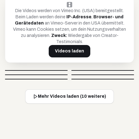
Die Videos werden von Vimeo Inc. (USA) bereitgestellt.
Beim Laden werden deine
IP-Adresse
,
Browser- und
Gerätedaten
an Vimeo-Server in den USA übermittelt.
Vimeo kann Cookies setzen, um dein Nutzungsverhalten
zu analysieren.
Zweck:
Wiedergabe von Creator-
Testimonials.
Videos laden
Petar
Anja
Britta
Timo
@
petar_be_yourself
@
hoopanja
Video blockiert
Video blockiert
Johnsaw
Caro
@
soulandcard
@
timko_97
Video blockiert
Video blockiert
@
johnsawofficial
@
carovisiondigital
Video blockiert
Video blockiert
Mehr Videos laden (
10
weitere)