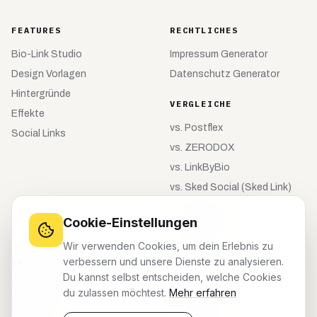
FEATURES
RECHTLICHES
Bio-Link Studio
Impressum Generator
Design Vorlagen
Datenschutz Generator
Hintergründe
VERGLEICHE
Effekte
vs.
Postflex
Social Links
vs.
ZERODOX
vs.
LinkByBio
vs.
Sked Social (Sked Link)
vs.
tiny.BIO
Cookie-Einstellungen
vs.
meinebio.site
Wir verwenden Cookies, um dein Erlebnis zu
verbessern und unsere Dienste zu analysieren.
UNTERNEHMEN
KONTO
Du kannst selbst entscheiden, welche Cookies
Impressum
Registrieren
du zulassen möchtest.
Mehr erfahren
Datenschutz
Anmelden