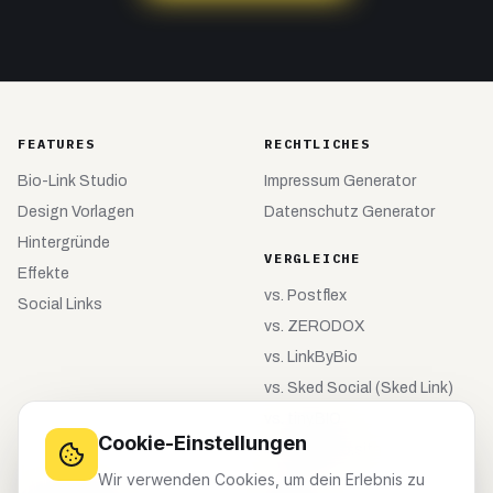
FEATURES
RECHTLICHES
Bio-Link Studio
Impressum Generator
Design Vorlagen
Datenschutz Generator
Hintergründe
VERGLEICHE
Effekte
vs.
Postflex
Social Links
vs.
ZERODOX
vs.
LinkByBio
vs.
Sked Social (Sked Link)
vs.
tiny.BIO
Cookie-Einstellungen
vs.
meinebio.site
Wir verwenden Cookies, um dein Erlebnis zu