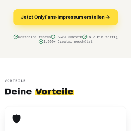
Jetzt OnlyFans-Impressum erstellen
Kostenlos testen
DSGVO-konform
In 2 Min fertig
1.000+ Creator geschützt
VORTEILE
Deine
Vorteile
🛡️