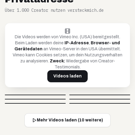
Über 1.000 Creator nutzen versteckmich.de
Die Videos werden von Vimeo Inc. (USA) bereitgestellt.
Beim Laden werden deine
IP-Adresse
,
Browser- und
Gerätedaten
an Vimeo-Server in den USA übermittelt.
Vimeo kann Cookies setzen, um dein Nutzungsverhalten
zu analysieren.
Zweck:
Wiedergabe von Creator-
Testimonials.
Videos laden
Petar
Anja
Britta
Timo
@
petar_be_yourself
@
hoopanja
Video blockiert
Video blockiert
Johnsaw
Caro
@
soulandcard
@
timko_97
Video blockiert
Video blockiert
@
johnsawofficial
@
carovisiondigital
Video blockiert
Video blockiert
Mehr Videos laden (
10
weitere)