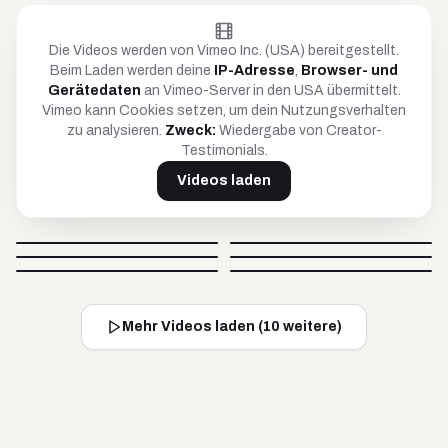
Die Videos werden von Vimeo Inc. (USA) bereitgestellt.
Beim Laden werden deine
IP-Adresse
,
Browser- und
Gerätedaten
an Vimeo-Server in den USA übermittelt.
Vimeo kann Cookies setzen, um dein Nutzungsverhalten
zu analysieren.
Zweck:
Wiedergabe von Creator-
Testimonials.
Videos laden
Petar
Anja
Britta
Timo
@
petar_be_yourself
@
hoopanja
Video blockiert
Video blockiert
Johnsaw
Caro
@
soulandcard
@
timko_97
Video blockiert
Video blockiert
@
johnsawofficial
@
carovisiondigital
Video blockiert
Video blockiert
Mehr Videos laden (
10
weitere)