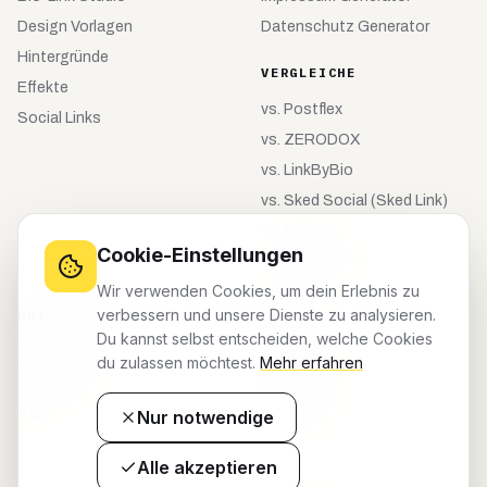
Design Vorlagen
Datenschutz Generator
Hintergründe
VERGLEICHE
Effekte
vs.
Postflex
Social Links
vs.
ZERODOX
vs.
LinkByBio
vs.
Sked Social (Sked Link)
vs.
tiny.BIO
Cookie-Einstellungen
vs.
meinebio.site
Wir verwenden Cookies, um dein Erlebnis zu
verbessern und unsere Dienste zu analysieren.
UNTERNEHMEN
KONTO
Du kannst selbst entscheiden, welche Cookies
Impressum
Registrieren
du zulassen möchtest.
Mehr erfahren
Datenschutz
Anmelden
AGB
Dashboard
Nur notwendige
Alle akzeptieren