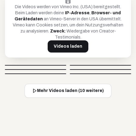
Die Videos werden von Vimeo Inc. (USA) bereitgestellt.
Beim Laden werden deine
IP-Adresse
,
Browser- und
Gerätedaten
an Vimeo-Server in den USA übermittelt.
Vimeo kann Cookies setzen, um dein Nutzungsverhalten
zu analysieren.
Zweck:
Wiedergabe von Creator-
Testimonials.
Videos laden
Petar
Anja
Britta
Timo
@
petar_be_yourself
@
hoopanja
Video blockiert
Video blockiert
Johnsaw
Caro
@
soulandcard
@
timko_97
Video blockiert
Video blockiert
@
johnsawofficial
@
carovisiondigital
Video blockiert
Video blockiert
Mehr Videos laden (
10
weitere)