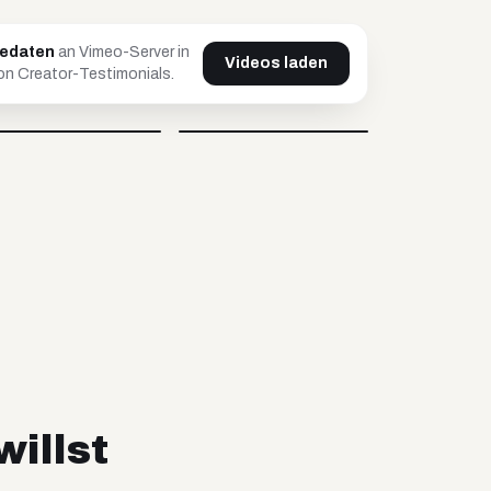
tedaten
an Vimeo-Server in
Videos laden
n Creator-Testimonials.
Johnsaw
Caro
@
johnsawofficial
@
carovisiondigital
Video blockiert
Video blockiert
willst