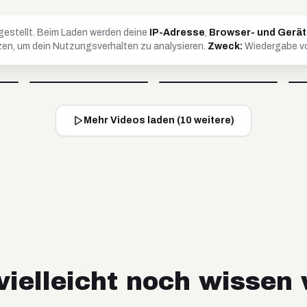
gestellt. Beim Laden werden deine
IP-Adresse
,
Browser- und Gerä
en, um dein Nutzungsverhalten zu analysieren.
Zweck:
Wiedergabe vo
Britta
Timo
@
soulandcard
@
timko_97
Video blockiert
Video blockiert
Mehr Videos laden (
10
weitere)
ielleicht noch wissen 