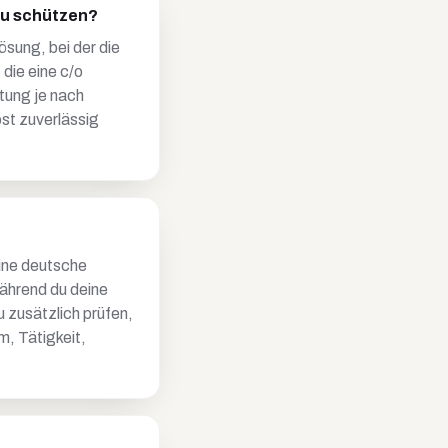
zu schützen?
ösung, bei der die
 die eine c/o
tung je nach
ost zuverlässig
ine deutsche
während du deine
u zusätzlich prüfen,
m, Tätigkeit,