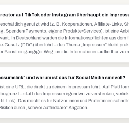
Creator auf TikTok oder Instagram überhaupt ein Impres
geschäftlich genutzt wird (z. B. Kooperationen, Affiliate-Links, 
ng, Spenden/Payments, eigene Produkte/Services), ist eine Anb
evant. In Deutschland wurden die Informationspflichten aus dem 
te-Gesetz (DDG) überführt – das Thema „Impressum“ bleibt prak
er Bio ist ein gängiger Weg, um die Informationen auffindbar zu 
essumslink“ und warum ist das für Social Media sinnvoll?
ist eine URL, die direkt zu deinem Impressum führt. Auf Plattfo
 begrenzt – statt das Impressum irgendwo zu verstecken, verlinks
ofil-Link). Das macht es für Nutzer:innen und Prüfer:innen schnell
isiken durch „schwer auffindbare“ Angaben.