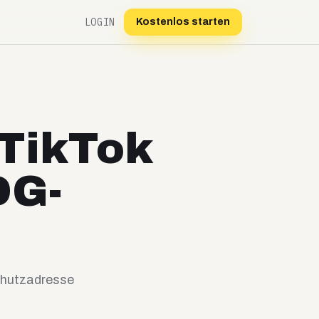
LOGIN
Kostenlos starten
 TikTok
DG-
chutzadresse