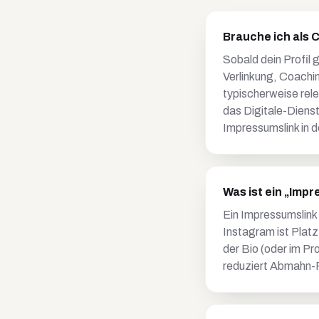
Brauche ich als 
Sobald dein Profil 
Verlinkung, Coachi
typischerweise rel
das Digitale-Diens
Impressumslink in d
Was ist ein „Impr
Ein Impressumslink 
Instagram ist Platz
der Bio (oder im Pr
reduziert Abmahn-R