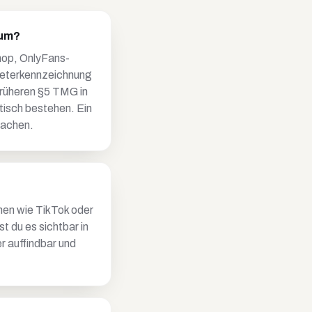
sum?
Shop, OnlyFans-
ieterkennzeichnung
früheren §5 TMG in
tisch bestehen. Ein
machen.
rmen wie TikTok oder
t du es sichtbar in
er auffindbar und