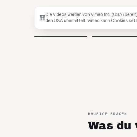
Die Videos werden von Vimeo Inc. (USA) bereit
den USA übermittelt. Vimeo kann Cookies setz
Petar
Anja
@
petar_be_yourself
@
hoopanja
Video blockiert
Video blockiert
HÄUFIGE FRAGEN
Was du v