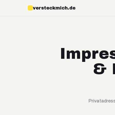
versteckmich.de
Impres
& 
Privatadres