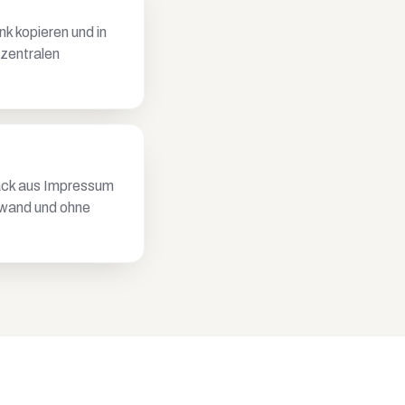
k kopieren und in
 zentralen
ack aus Impressum
fwand und ohne