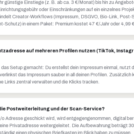
hr günstige Einstiege (z. B. ab ca. 3 €/Monat) bis hin zu Angebo
Einrichtungsgebühr oder Einschränkungen auf ein einzelnes Proje
ündelt Creator-Workflows (Impressum, DSGVO, Bio-Link, Post-S
nt-Schutz) in einem Paket: Premium kostet 47 €/Jahr oder 4,99 
utzadresse auf mehreren Profilen nutzen (TikTok, Instag
st das Setup gemacht: Du erstellst dein Impressum einmal, nutzt
verlinkst das Impressum sauber in all deinen Profilen. Zusätzlich
ne Links zentral verwalten und die Klicks tracken.
 die Postweiterleitung und der Scan-Service?
 c/o Adresse geschickt wird, wird entgegengenommen, digital ber
deine Privatadresse weitergeleitet. Die Aufbewahrung beträgt 30
 ständig einen physischen Briefkasten im Blick haben zu müssen.