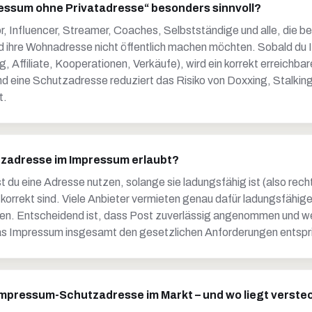
ressum ohne Privatadresse“ besonders sinnvoll?
, Influencer, Streamer, Coaches, Selbstständige und alle, die ber
d ihre Wohnadresse nicht öffentlich machen möchten. Sobald du I
g, Affiliate, Kooperationen, Verkäufe), wird ein korrekt erreichb
und eine Schutzadresse reduziert das Risiko von Doxxing, Stalkin
t.
utzadresse im Impressum erlaubt?
t du eine Adresse nutzen, solange sie ladungsfähig ist (also recht
korrekt sind. Viele Anbieter vermieten genau dafür ladungsfähig
. Entscheidend ist, dass Post zuverlässig angenommen und we
s Impressum insgesamt den gesetzlichen Anforderungen entspr
Impressum-Schutzadresse im Markt – und wo liegt verst