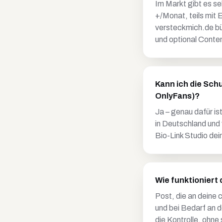
Im Markt gibt es se
+/Monat, teils mit 
versteckmich.de b
und optional Conte
Kann ich die Sch
OnlyFans)?
Ja – genau dafür i
in Deutschland und 
Bio-Link Studio dei
Wie funktioniert
Post, die an deine
und bei Bedarf an 
die Kontrolle, ohne