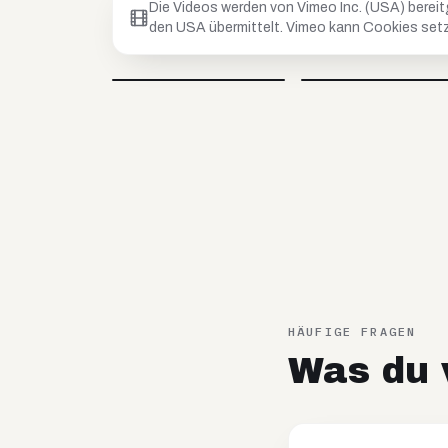
Die Videos werden von Vimeo Inc. (USA) bereit
den USA übermittelt. Vimeo kann Cookies setz
Petar
Anja
@
petar_be_yourself
@
hoopanja
Video blockiert
Video blockiert
HÄUFIGE FRAGEN
Was du v