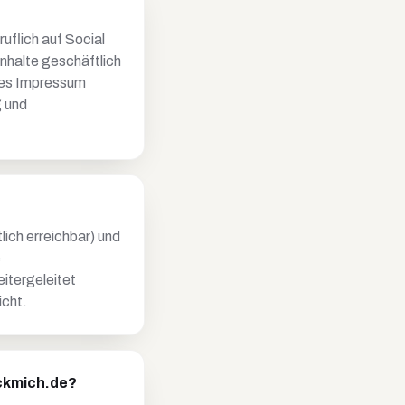
uflich auf Social
nhalte geschäftlich
ares Impressum
g und
lich erreichbar) und
e
itergeleitet
icht.
eckmich.de?