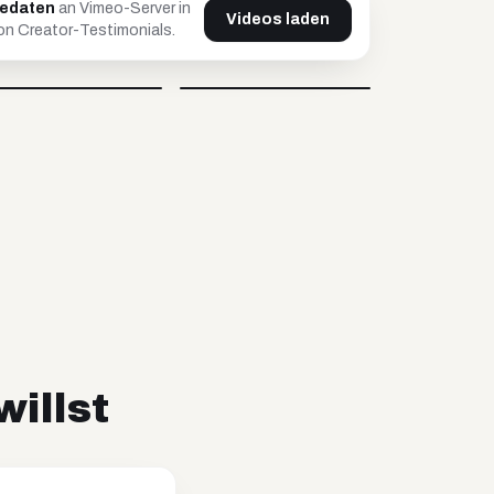
tedaten
an Vimeo-Server in
Videos laden
n Creator-Testimonials.
Johnsaw
Caro
@
johnsawofficial
@
carovisiondigital
Video blockiert
Video blockiert
willst