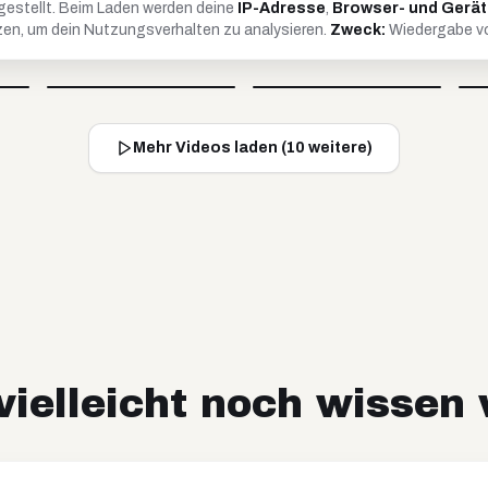
gestellt. Beim Laden werden deine
IP-Adresse
,
Browser- und Gerä
en, um dein Nutzungsverhalten zu analysieren.
Zweck:
Wiedergabe vo
Britta
Timo
@
soulandcard
@
timko_97
Video blockiert
Video blockiert
Mehr Videos laden (
10
weitere)
ielleicht noch wissen 