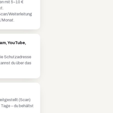
ten mit 5–10 €
kt.
can/Weiterleitung
€/Monat.
ram, YouTube,
 die Schutzadresse
 kannst du über das
eitgestellt (Scan)
 Tage – du behältst