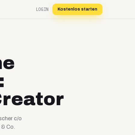
LOGIN
Kostenlos starten
ne
:
Creator
scher c/o
 & Co.