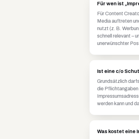
Für wen ist „Imp
Für Content Creator
Media auftreten un
nutzt (z. B. Werbun
schnell relevant – 
unerwünschter Pos
Ist eine c/o Sch
Grundsätzlich darfs
die Pflichtangaben 
Impressumsadressen
werden kann und da
Was kostet eine 