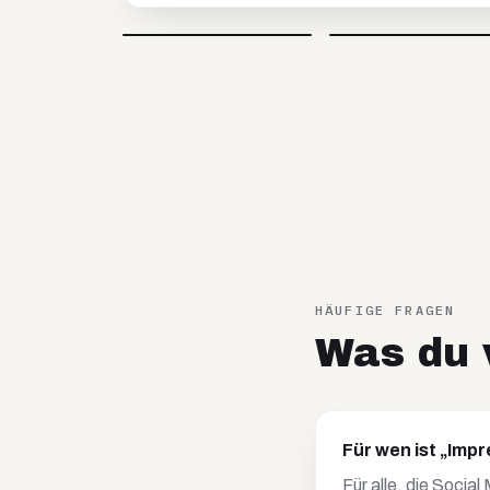
Petar
Anja
@
petar_be_yourself
@
hoopanja
Video blockiert
Video blockiert
HÄUFIGE FRAGEN
Was du v
Für wen ist „Imp
Für alle, die Socia