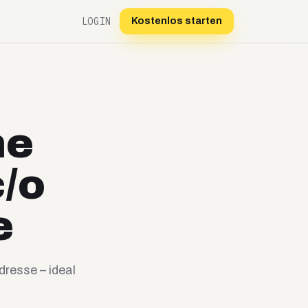
LOGIN
Kostenlos starten
ne
/o
e
dresse – ideal