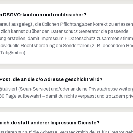
um DSGVO-konform und rechtssicher?
arauf ausgelegt, die üblichen Pflichtangaben korrekt zu erfasse
lich kannst du über den Datenschutz Generator die passende
ng erstellen, damit Impressum + Datenschutz zusammen stimmi
individuelle Rechtsberatung bei Sonderfällen (z. B. besondere R
 Tätigkeiten).
Post, die an die c/o Adresse geschickt wird?
italisiert (Scan-Service) und/oder an deine Privatadresse weiter
 30 Tage aufbewahrt – damit du nichts verpasst und trotzdem priv
ich.de statt anderer Impressum-Dienste?
ussieren nur auf die Adresse. versteckmich.de ist für Creator g