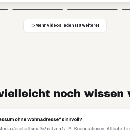
Britta
Timo
@
soulandcard
@
timko_97
Video blockiert
Video blockiert
Mehr Videos laden (
10
weitere)
ielleicht noch wissen 
ressum ohne Wohnadresse“ sinnvoll?
l Media geschäftsmäßig nutzen (z. B. Kooperationen, Affiliate-Li