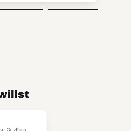
Johnsaw
Caro
@
johnsawofficial
@
carovisiondigital
Video blockiert
Video blockiert
willst
nks, OnlyFans,