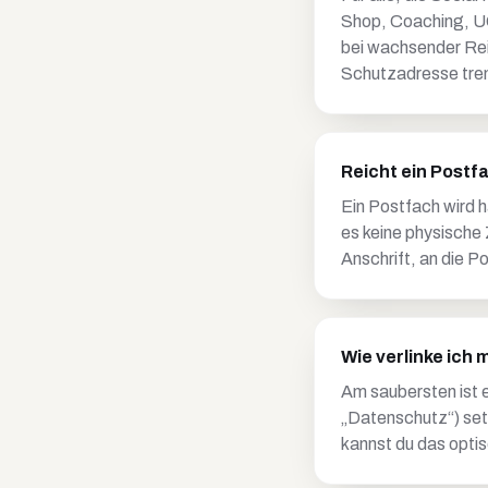
Shop, Coaching, UG
bei wachsender Rei
Schutzadresse tren
Reicht ein Postf
Ein Postfach wird h
es keine physische 
Anschrift, an die P
Wie verlinke ich
Am saubersten ist e
„Datenschutz“) setz
kannst du das optis