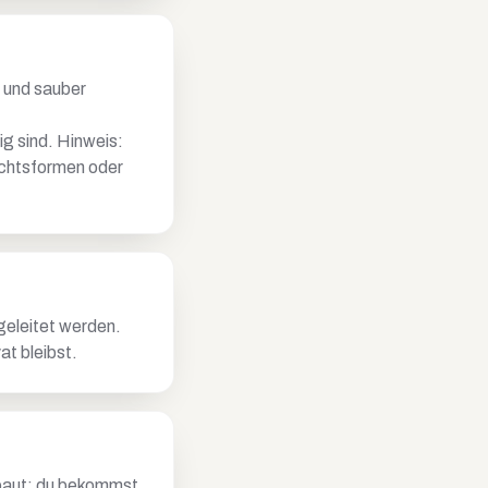
n und sauber
g sind. Hinweis:
echtsformen oder
geleitet werden.
at bleibst.
ebaut: du bekommst