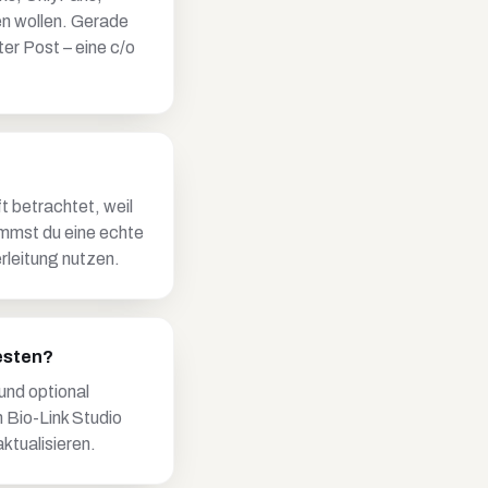
en wollen. Gerade
er Post – eine c/o
t betrachtet, weil
ommst du eine echte
rleitung nutzen.
esten?
und optional
m Bio-Link Studio
ktualisieren.