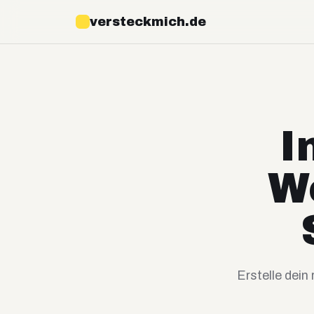
versteckmich.de
I
W
Erstelle dein