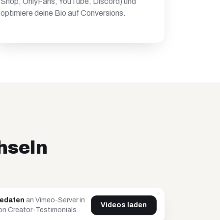
Shop, OnlyFans, YouTube, Discord) und
optimiere deine Bio auf Conversions.
hseln
tedaten
an Vimeo-Server in
Videos laden
n Creator-Testimonials.