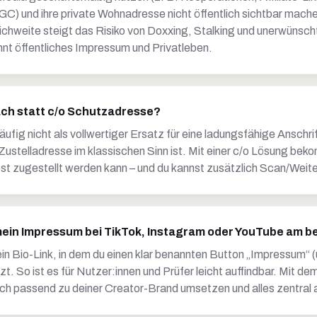
C) und ihre private Wohnadresse nicht öffentlich sichtbar mach
chweite steigt das Risiko von Doxxing, Stalking und unerwünscht
nt öffentliches Impressum und Privatleben.
ach statt c/o Schutzadresse?
äufig nicht als vollwertiger Ersatz für eine ladungsfähige Anschrif
Zustelladresse im klassischen Sinn ist. Mit einer c/o Lösung bek
ost zugestellt werden kann – und du kannst zusätzlich Scan/Weite
 mein Impressum bei TikTok, Instagram oder YouTube am b
in Bio-Link, in dem du einen klar benannten Button „Impressum“ (
t. So ist es für Nutzer:innen und Prüfer leicht auffindbar. Mit de
ch passend zu deiner Creator-Brand umsetzen und alles zentral a