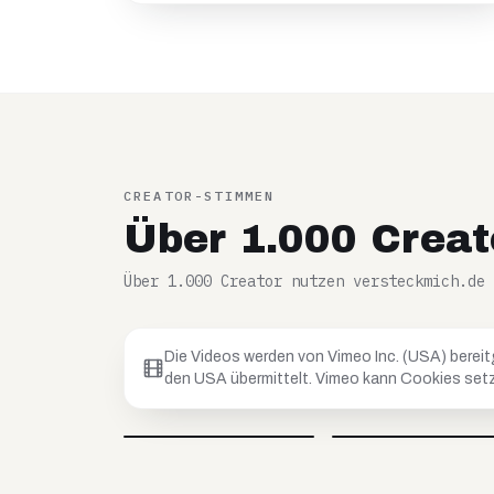
CREATOR-STIMMEN
Über 1.000 Creat
Über 1.000 Creator nutzen versteckmich.de
Die Videos werden von Vimeo Inc. (USA) bereit
den USA übermittelt. Vimeo kann Cookies setz
Petar
Anja
@
petar_be_yourself
@
hoopanja
Video blockiert
Video blockiert