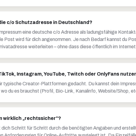
 die c/o Schutzadresse in Deutschland?
mpressum eine deutsche c/o Adresse als ladungsfähige Kontakta
e Post wird für dich angenommen. Je nach Bedarf kannst du Pos
rivatadresse weiterleiten – ohne dass diese öffentlich im Internet
 TikTok, Instagram, YouTube, Twitch oder OnlyFans nutze
für typische Creator-Plattformen gedacht. Du kannst dein Impres
, wo du es brauchst (Profil, Bio-Link, Kanalinfo, Website/Shop, et
m wirklich „rechtssicher“?
 dich Schritt für Schritt durch die benötigten Angaben und erstel
n Anforderungen für Online-Auftritte ausgelegt ist. Da Einzelfäl