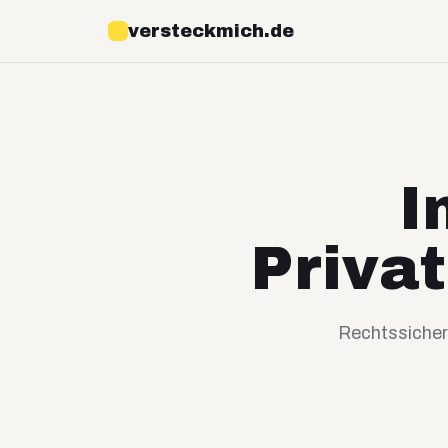
versteckmich.de
I
Priva
Rechtssicher