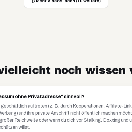
Mehr Videos laden (
10
weitere)
ielleicht noch wissen 
ressum ohne Privatadresse“ sinnvoll?
ie geschäftlich auftreten (z. B. durch Kooperationen, Affiliate-Li
erbung) und ihre private Anschrift nicht öffentlich machen möc
i großer Reichweite oder wenn du dich vor Stalking, Doxxing und
hützen willst.