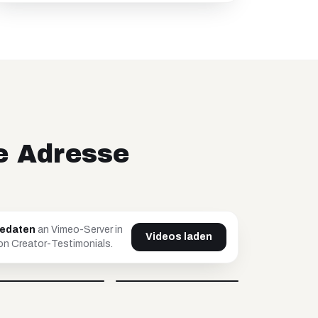
re Adresse
tedaten
an Vimeo-Server in
Videos laden
n Creator-Testimonials.
Johnsaw
Caro
@
johnsawofficial
@
carovisiondigital
Video blockiert
Video blockiert