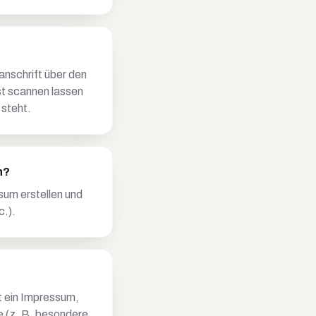
nschrift über den
t scannen lassen
 steht.
n?
sum erstellen und
c.).
lt ein Impressum,
le (z. B. besondere