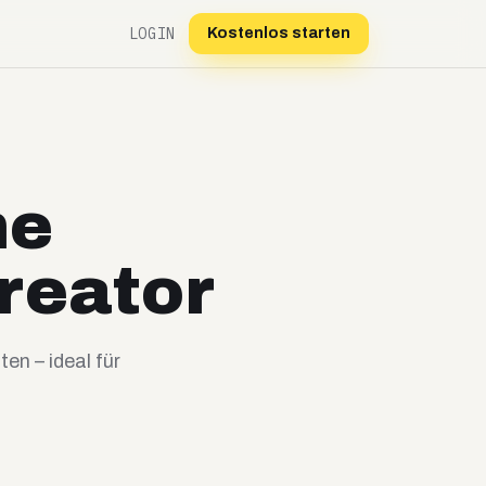
LOGIN
Kostenlos starten
ne
reator
n – ideal für