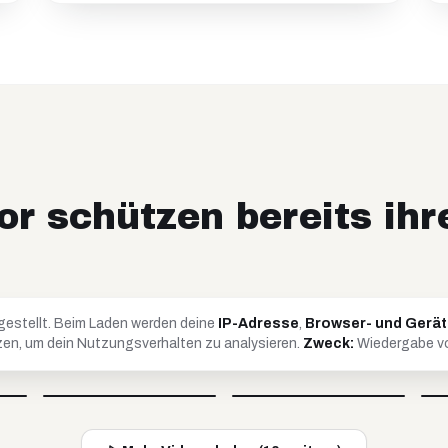
or schützen bereits ih
gestellt. Beim Laden werden deine
IP-Adresse
,
Browser- und Gerä
en, um dein Nutzungsverhalten zu analysieren.
Zweck:
Wiedergabe vo
Britta
Timo
@
soulandcard
@
timko_97
Video blockiert
Video blockiert