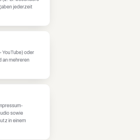
gaben jederzeit
 + YouTube) oder
nd an mehreren
Impressum-
tudio sowie
utz in einem