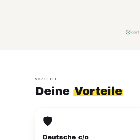
Kost
VORTEILE
Deine
Vorteile
🛡️
Deutsche c/o