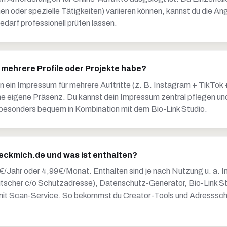
 oder spezielle Tätigkeiten) variieren können, kannst du die An
darf professionell prüfen lassen.
h mehrere Profile oder Projekte habe?
n ein Impressum für mehrere Auftritte (z. B. Instagram + TikTok
ine eigene Präsenz. Du kannst dein Impressum zentral pflegen u
– besonders bequem in Kombination mit dem Bio-Link Studio.
eckmich.de und was ist enthalten?
/Jahr oder 4,99€/Monat. Enthalten sind je nach Nutzung u. a. 
eutscher c/o Schutzadresse), Datenschutz-Generator, Bio-Link S
mit Scan-Service. So bekommst du Creator-Tools und Adresssch