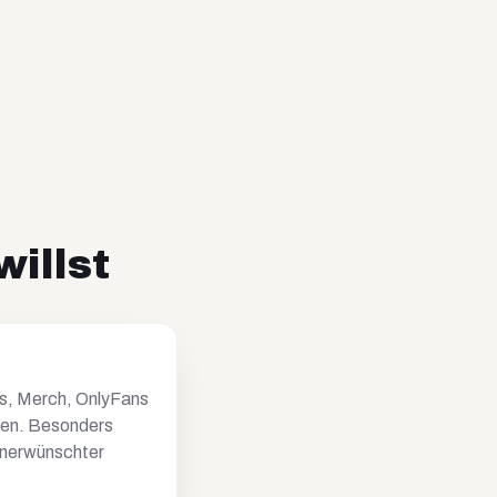
willst
nks, Merch, OnlyFans
hten. Besonders
 unerwünschter