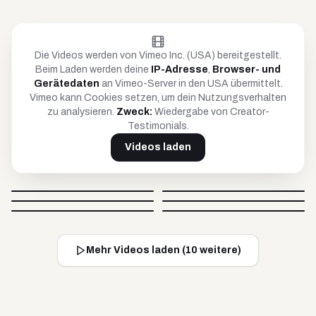
Die Videos werden von Vimeo Inc. (USA) bereitgestellt.
Beim Laden werden deine
IP-Adresse
,
Browser- und
Gerätedaten
an Vimeo-Server in den USA übermittelt.
Vimeo kann Cookies setzen, um dein Nutzungsverhalten
zu analysieren.
Zweck:
Wiedergabe von Creator-
Testimonials.
Videos laden
Petar
Anja
Britta
Timo
@
petar_be_yourself
@
hoopanja
Video blockiert
Video blockiert
Johnsaw
Caro
@
soulandcard
@
timko_97
Video blockiert
Video blockiert
@
johnsawofficial
@
carovisiondigital
Video blockiert
Video blockiert
Mehr Videos laden (
10
weitere)