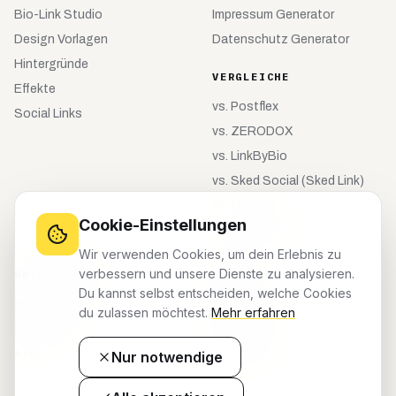
Bio-Link Studio
Impressum Generator
Design Vorlagen
Datenschutz Generator
Hintergründe
VERGLEICHE
Effekte
vs.
Postflex
Social Links
vs.
ZERODOX
vs.
LinkByBio
vs.
Sked Social (Sked Link)
vs.
tiny.BIO
Cookie-Einstellungen
vs.
meinebio.site
Wir verwenden Cookies, um dein Erlebnis zu
verbessern und unsere Dienste zu analysieren.
UNTERNEHMEN
KONTO
Du kannst selbst entscheiden, welche Cookies
Impressum
Registrieren
du zulassen möchtest.
Mehr erfahren
Datenschutz
Anmelden
AGB
Dashboard
Nur notwendige