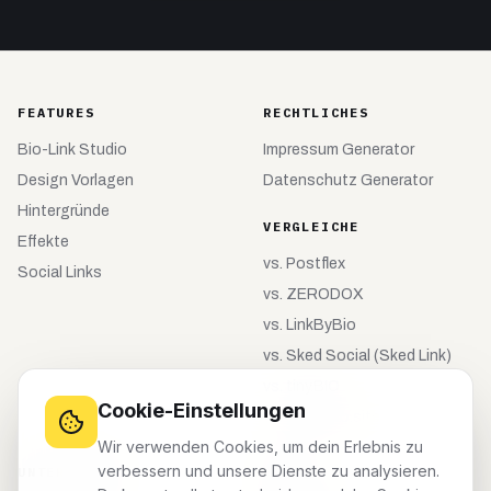
FEATURES
RECHTLICHES
Bio-Link Studio
Impressum Generator
Design Vorlagen
Datenschutz Generator
Hintergründe
VERGLEICHE
Effekte
vs.
Postflex
Social Links
vs.
ZERODOX
vs.
LinkByBio
vs.
Sked Social (Sked Link)
vs.
tiny.BIO
Cookie-Einstellungen
vs.
meinebio.site
Wir verwenden Cookies, um dein Erlebnis zu
verbessern und unsere Dienste zu analysieren.
UNTERNEHMEN
KONTO