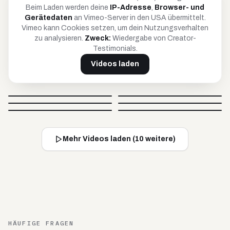
Beim Laden werden deine
IP-Adresse
,
Browser- und
Gerätedaten
an Vimeo-Server in den USA übermittelt.
Vimeo kann Cookies setzen, um dein Nutzungsverhalten
zu analysieren.
Zweck:
Wiedergabe von Creator-
Testimonials.
Videos laden
Petar
Anja
Britta
Timo
@
petar_be_yourself
@
hoopanja
Video blockiert
Video blockiert
Johnsaw
Caro
@
soulandcard
@
timko_97
Video blockiert
Video blockiert
@
johnsawofficial
@
carovisiondigital
Video blockiert
Video blockiert
Mehr Videos laden (
10
weitere)
HÄUFIGE FRAGEN