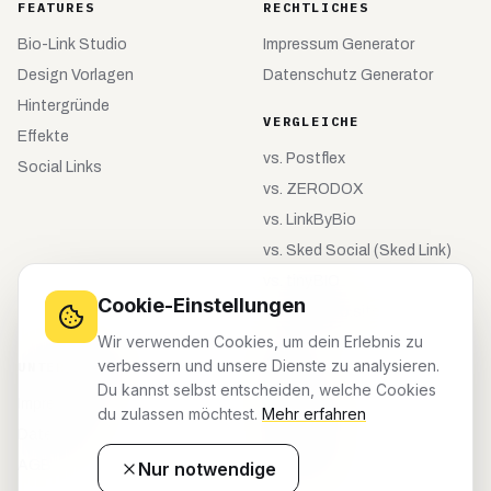
FEATURES
RECHTLICHES
Bio-Link Studio
Impressum Generator
Design Vorlagen
Datenschutz Generator
Hintergründe
VERGLEICHE
Effekte
vs.
Postflex
Social Links
vs.
ZERODOX
vs.
LinkByBio
vs.
Sked Social (Sked Link)
vs.
tiny.BIO
Cookie-Einstellungen
vs.
meinebio.site
Wir verwenden Cookies, um dein Erlebnis zu
verbessern und unsere Dienste zu analysieren.
UNTERNEHMEN
KONTO
Du kannst selbst entscheiden, welche Cookies
Impressum
Registrieren
du zulassen möchtest.
Mehr erfahren
Datenschutz
Anmelden
AGB
Dashboard
Nur notwendige