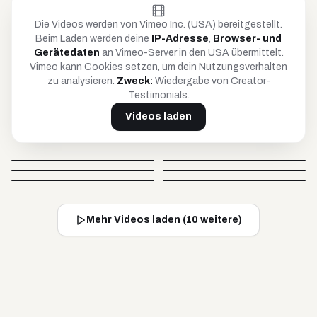
Die Videos werden von Vimeo Inc. (USA) bereitgestellt.
Beim Laden werden deine
IP-Adresse
,
Browser- und
Gerätedaten
an Vimeo-Server in den USA übermittelt.
Vimeo kann Cookies setzen, um dein Nutzungsverhalten
zu analysieren.
Zweck:
Wiedergabe von Creator-
Testimonials.
Videos laden
Petar
Anja
Britta
Timo
@
petar_be_yourself
@
hoopanja
Video blockiert
Video blockiert
Johnsaw
Caro
@
soulandcard
@
timko_97
Video blockiert
Video blockiert
@
johnsawofficial
@
carovisiondigital
Video blockiert
Video blockiert
Mehr Videos laden (
10
weitere)