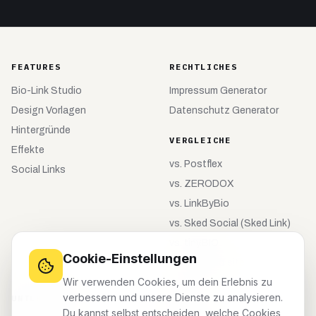
FEATURES
RECHTLICHES
Bio-Link Studio
Impressum Generator
Design Vorlagen
Datenschutz Generator
Hintergründe
VERGLEICHE
Effekte
vs.
Postflex
Social Links
vs.
ZERODOX
vs.
LinkByBio
vs.
Sked Social (Sked Link)
vs.
tiny.BIO
Cookie-Einstellungen
vs.
meinebio.site
Wir verwenden Cookies, um dein Erlebnis zu
verbessern und unsere Dienste zu analysieren.
UNTERNEHMEN
KONTO
Du kannst selbst entscheiden, welche Cookies