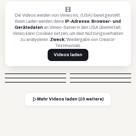
Die Videos werden von Vimeo Inc. (USA) bereitgestellt.
Beim Laden werden deine
IP-Adresse
,
Browser- und
Gerätedaten
an Vimeo-Server in den USA übermittelt.
Vimeo kann Cookies setzen, um dein Nutzungsverhalten
zu analysieren.
Zweck:
Wiedergabe von Creator-
Testimonials.
Videos laden
Petar
Anja
Britta
Timo
@
petar_be_yourself
@
hoopanja
Video blockiert
Video blockiert
Johnsaw
Caro
@
soulandcard
@
timko_97
Video blockiert
Video blockiert
@
johnsawofficial
@
carovisiondigital
Video blockiert
Video blockiert
Mehr Videos laden (
10
weitere)