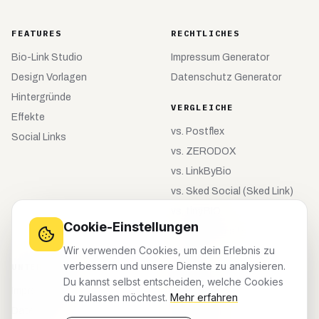
FEATURES
RECHTLICHES
Bio-Link Studio
Impressum Generator
Design Vorlagen
Datenschutz Generator
Hintergründe
VERGLEICHE
Effekte
vs.
Postflex
Social Links
vs.
ZERODOX
vs.
LinkByBio
vs.
Sked Social (Sked Link)
vs.
tiny.BIO
Cookie-Einstellungen
vs.
meinebio.site
Wir verwenden Cookies, um dein Erlebnis zu
verbessern und unsere Dienste zu analysieren.
UNTERNEHMEN
KONTO
Du kannst selbst entscheiden, welche Cookies
Impressum
Registrieren
du zulassen möchtest.
Mehr erfahren
Datenschutz
Anmelden