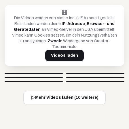
Die Videos werden von Vimeo Inc. (USA) bereitgestellt.
Beim Laden werden deine
IP-Adresse
,
Browser- und
Gerätedaten
an Vimeo-Server in den USA übermittelt.
Vimeo kann Cookies setzen, um dein Nutzungsverhalten
zu analysieren.
Zweck:
Wiedergabe von Creator-
Testimonials.
Videos laden
Petar
Anja
Britta
Timo
@
petar_be_yourself
@
hoopanja
Video blockiert
Video blockiert
Johnsaw
Caro
@
soulandcard
@
timko_97
Video blockiert
Video blockiert
@
johnsawofficial
@
carovisiondigital
Video blockiert
Video blockiert
Mehr Videos laden (
10
weitere)