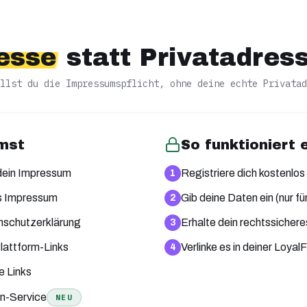
esse
statt Privatadres
llst du die Impressumspflicht, ohne deine echte Privatad
mst
So funktioniert 
dein Impressum
Registriere dich kostenlos
1
s Impressum
Gib deine Daten ein (nur fü
2
schutzerklärung
Erhalte dein rechtssicher
3
Plattform-Links
Verlinke es in deiner Loyal
4
e Links
an-Service
NEU