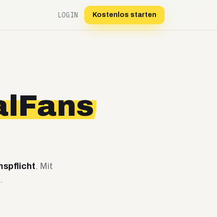
LOGIN
Kostenlos starten
alFans
spflicht
. Mit
.