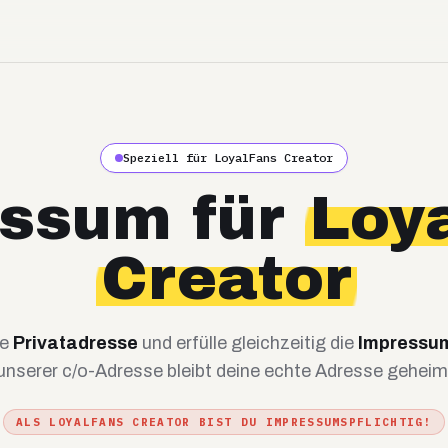
Speziell für
LoyalFans
Creator
ssum für
Loy
Creator
ne
Privatadresse
und erfülle gleichzeitig die
Impressum
unserer c/o-Adresse bleibt deine echte Adresse geheim
ALS
LOYALFANS
CREATOR BIST DU IMPRESSUMSPFLICHTIG!