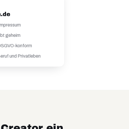
h.de
 Impressum
ibt geheim
 DSGVO-konform
eruf und Privatleben
Creator ein