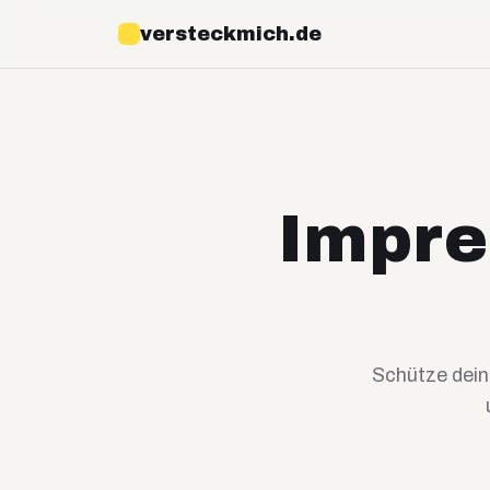
versteckmich.de
Impre
Schütze dei