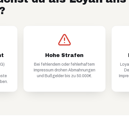
?
ht
Hohe Strafen
MG)
Bei fehlendem oder fehlerhaftem
Loya
Impressum drohen Abmahnungen
De
nste
und Bußgelder bis zu 50.000€.
Impre
aben.