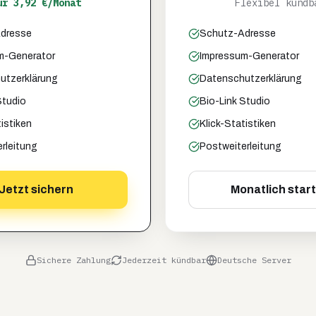
ur 3,92 €/Monat
Flexibel kündb
dresse
Schutz-Adresse
m-Generator
Impressum-Generator
utzerklärung
Datenschutzerklärung
Studio
Bio-Link Studio
tistiken
Klick-Statistiken
rleitung
Postweiterleitung
Jetzt sichern
Monatlich star
Sichere Zahlung
Jederzeit kündbar
Deutsche Server