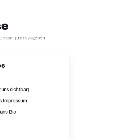
se
resse preiszugeben.
es
r uns sichtbar)
es Impressum
Fans Bio