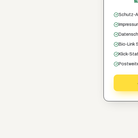
N
Schutz-A
Impressu
Datensch
Bio-Link 
Klick-Sta
Postweite