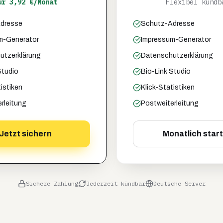
ur 3,92 €/Monat
Flexibel kündb
dresse
Schutz-Adresse
m-Generator
Impressum-Generator
utzerklärung
Datenschutzerklärung
Studio
Bio-Link Studio
tistiken
Klick-Statistiken
rleitung
Postweiterleitung
Jetzt sichern
Monatlich star
Sichere Zahlung
Jederzeit kündbar
Deutsche Server