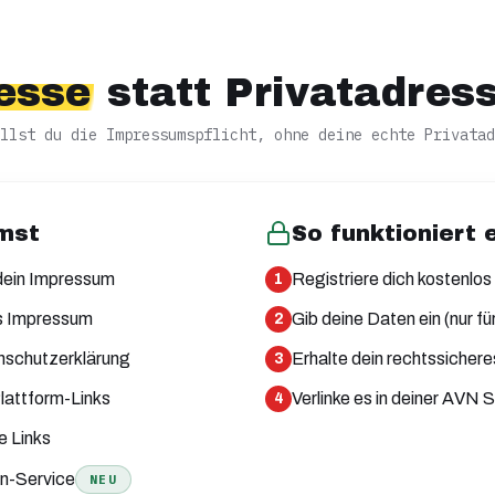
esse
statt Privatadres
llst du die Impressumspflicht, ohne deine echte Privatad
mst
So funktioniert 
dein Impressum
Registriere dich kostenlos
1
s Impressum
Gib deine Daten ein (nur fü
2
schutzerklärung
Erhalte dein rechtssicher
3
Plattform-Links
Verlinke es in deiner AVN 
4
e Links
an-Service
NEU