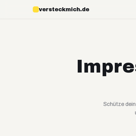
versteckmich.de
Impre
Schütze dei