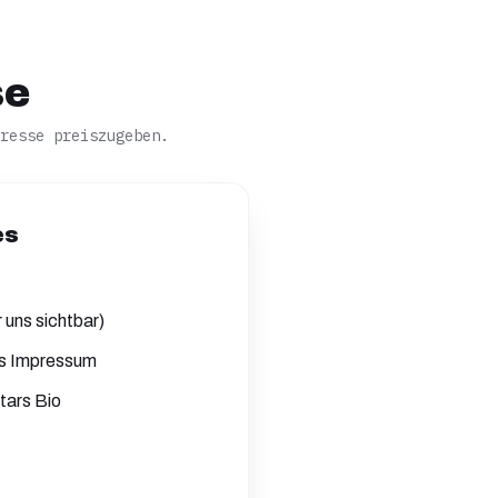
se
resse preiszugeben.
es
r uns sichtbar)
es Impressum
Stars Bio