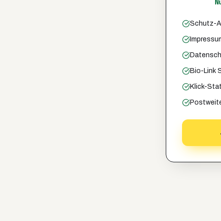
N
Schutz-A
Impressu
Datensch
Bio-Link 
Klick-Sta
Postweite