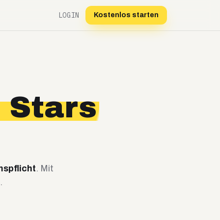
LOGIN
Kostenlos starten
 Stars
spflicht
. Mit
.