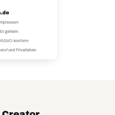
h.de
 Impressum
ibt geheim
 DSGVO-konform
eruf und Privatleben
Creator