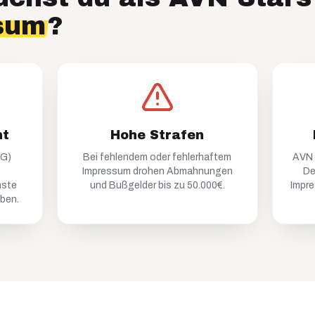
sum
?
ht
Hohe Strafen
MG)
Bei fehlendem oder fehlerhaftem
AVN 
Impressum drohen Abmahnungen
De
nste
und Bußgelder bis zu 50.000€.
Impre
aben.