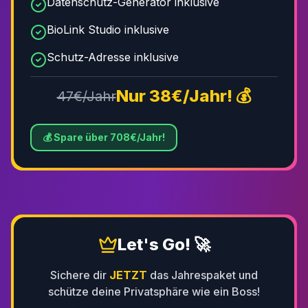
Datenschutz-Generator inklusive
BioLink Studio inklusive
Schutz-Adresse inklusive
Nur
38
€/Jahr! 💰
47€/Jahr
💰 Spare über
708
€/Jahr!
Let's Go! 🚀
Sichere dir
JETZT
das Jahrespaket und
schütze deine Privatsphäre wie ein Boss!