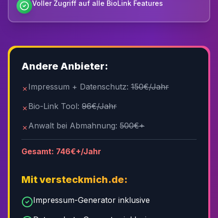
Voller Zugriff auf alle BioLink Features
Andere Anbieter:
Impressum + Datenschutz:
150€/Jahr
✗
Bio-Link Tool:
96€/Jahr
✗
Anwalt bei Abmahnung:
500€+
✗
Gesamt:
746
€+/Jahr
Mit versteckmich.de:
Impressum-Generator inklusive